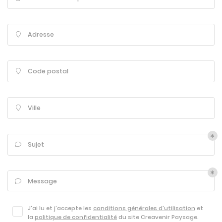
Adresse

Code postal

Ville

Sujet

Message

ACCUEIL
Une questio
J'ai lu et j'accepte les
conditions générales d'utilisation
et
NOS SERVICES
la
politique de confidentialité
du site
Creavenir Paysage
.