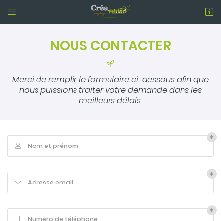


La Lande Neuve,
79350 Clessé
NOUS CONTACTER
05 49 72 44 71
Merci de remplir le formulaire ci-dessous afin que
nous puissions traiter votre demande dans les
meilleurs délais.
Nom et prénom

Adresse email de réception

En cochant cette case, vous consentez à recevoir nos propositions
commerciales à l'adresse email indiqué ci-dessus. Vous pouvez
Adresse email

vous désinscrire à tout moment en utilisant
le formulaire de
désinscription
.
INSCRIPTION
Numéro de téléphone
