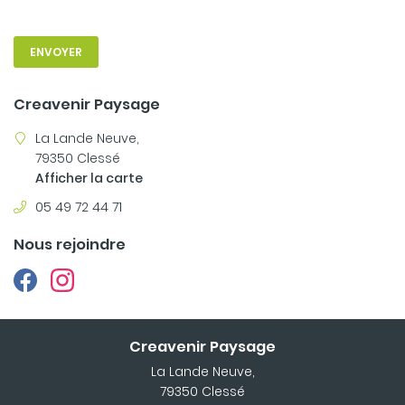
NOS VIDÉOS
05 49 72 44 71
ENVOYER
S RÉALISATIONS
Creavenir Paysage
ACTUALITÉS
Rejoignez-no
La Lande Neuve,
AVIS
79350 Clessé
Afficher la carte
CONTACT
05 49 72 44 71
Nous rejoindre
Creavenir Paysage
La Lande Neuve,
79350 Clessé