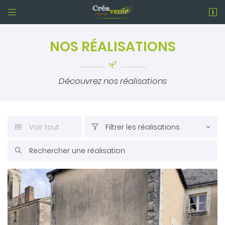


La Lande Neuve,
79350 Clessé
NOS RÉALISATIONS
05 49 72 44 71
Découvrez nos réalisations
Voir tout
Filtrer les réalisations



Adresse email de réception

En cochant cette case, vous consentez à recevoir nos propositions
commerciales à l'adresse email indiqué ci-dessus. Vous pouvez
vous désinscrire à tout moment en utilisant
le formulaire de
désinscription
.
INSCRIPTION