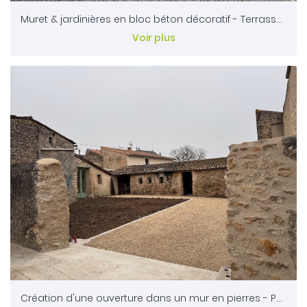
Muret & jardinières en bloc béton décoratif - Terrasse en grès cérame effet bois & effet schiste - Garde corps à barreaudage aléatoire - Luminaires _ Bressuire 79
Voir plus
Création d'une ouverture dans un mur en pierres - Parking & gazon _ Airvault 79