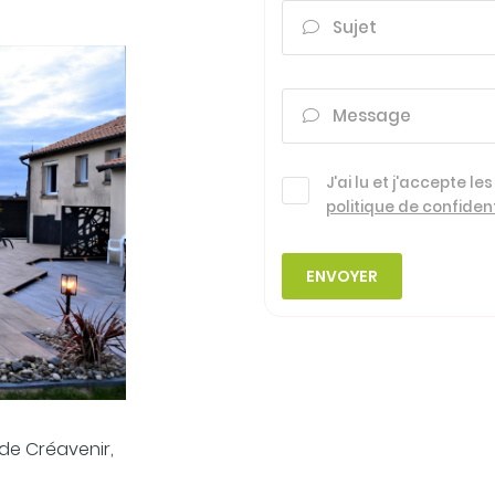
Sujet

Message

J'ai lu et j'accepte le
politique de confident
ENVOYER
 de Créavenir,