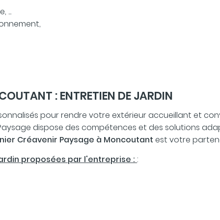
 ...
zonnement,
COUTANT : ENTRETIEN DE JARDIN
nnalisés pour rendre votre extérieur accueillant et conviv
 Paysage dispose des compétences et des solutions adap
inier Créavenir Paysage à Moncoutant
est votre partena
jardin proposées par l'entreprise :
: