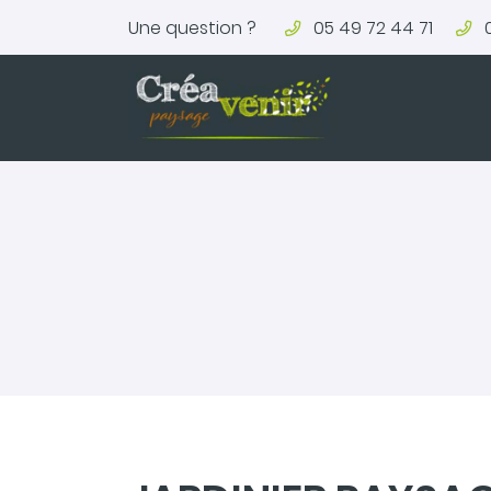
Une question ?
05 49 72 44 71
La Lande Neuve,
79350 Clessé
05 49 72 44 71
Adresse email de réception

En cochant cette case, vous consentez à recevoir nos proposit