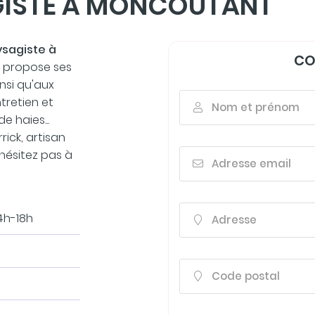
GISTE À MONCOUTANT
 vous
iption
.
ysagiste à
CO
e propose ses
insi qu'aux
tretien et
Nom et prénom

e haies...
rick, artisan
hésitez pas à
Adresse email

4h-18h
Adresse

Code postal

m