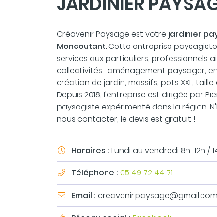
JARDINIER PAYSA
commerciales à l'adresse email indiqué ci-dessus. Vous pouvez
désinscrire à tout moment en utilisant
le formulaire de désinscr
Créavenir Paysage est votre
jardinier pa
INSCRIPTION
Moncoutant
. Cette entreprise paysagist
services aux particuliers, professionnels a
collectivités : aménagement paysager, en
création de jardin, massifs, pots XXL, taille d
Depuis 2018, l'entreprise est dirigée par Pier
paysagiste expérimenté dans la région. N'
nous contacter, le devis est gratuit !
Horaires :
Lundi au vendredi 8h-12h / 1

Téléphone :
05 49 72 44 71

Email :
creavenir.paysage@gmail.co
